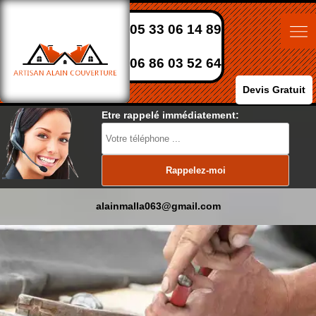
05 33 06 14 89
06 86 03 52 64
Devis Gratuit
Etre rappelé immédiatement:
alainmalla063@gmail.com