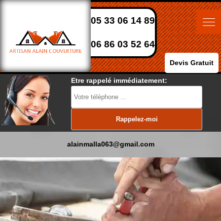
05 33 06 14 89
06 86 03 52 64
Devis Gratuit
Etre rappelé immédiatement:
alainmalla063@gmail.com