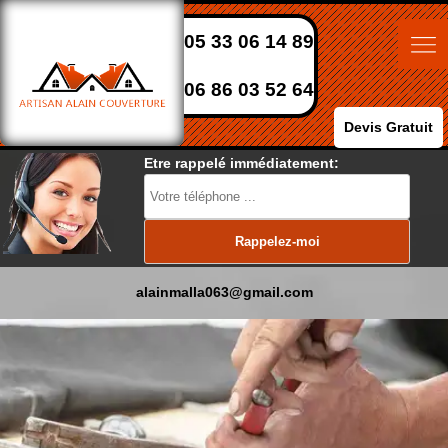
05 33 06 14 89
06 86 03 52 64
Devis Gratuit
Etre rappelé immédiatement:
alainmalla063@gmail.com