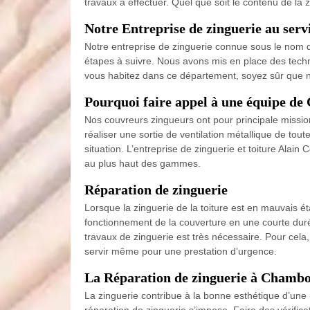
travaux à effectuer. Quel que soit le contenu de la 
Notre Entreprise de zinguerie au servi
Notre entreprise de zinguerie connue sous le nom de
étapes à suivre. Nous avons mis en place des techniq
vous habitez dans ce département, soyez sûr que 
Pourquoi faire appel à une équipe de
Nos couvreurs zingueurs ont pour principale missio
réaliser une sortie de ventilation métallique de tou
situation. L’entreprise de zinguerie et toiture Ala
au plus haut des gammes.
Réparation de zinguerie
Lorsque la zinguerie de la toiture est en mauvais éta
fonctionnement de la couverture en une courte durée.
travaux de zinguerie est très nécessaire. Pour cela
servir même pour une prestation d’urgence.
La Réparation de zinguerie à Chambo
La zinguerie contribue à la bonne esthétique d’une
réparation de zinguerie s’impose. Faire des vérificat