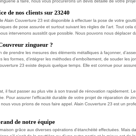
zinguerie à faire, nous vous procurerons un devis détaillé de votre proje
ce de nos clients sur 23240
 Alain Couverture 23 est disponible à effectuer la pose de votre goutti
ues de pose assurée et surtout suivant les règles de l’art. Tout cela d
nous intervenons aussitôt que possible. Nous pouvons nous déplacer d
 Couvreur zingueur ?
n de prendre les mesures des éléments métalliques à façonner, d’assem
tes les formes, d’intégrer les méthodes d’emboîtement, de souder les jonc
in Couverture 23 existe depuis quelque temps. Elle est connue pour assu
t, il faut passer au plus vite à son travail de rénovation rapidement. Le 
 Pour assurer l’efficacité durable de votre projet de réparation de zing
, nous vous prions de nous faire appel. Alain Couverture 23 est un prof
rand de notre équipe
 maison grâce aux diverses opérations d'étanchéité effectuées. Mais d
ions s’il s’agit de la gouttière ou d’une autre partie et le mieux est de l