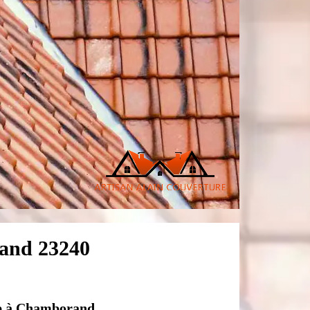
rand 23240
ure à Chamborand