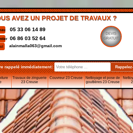
US AVEZ UN PROJET DE TRAVAUX ?
05 33 06 14 89
eau
DEVIS
06 86 03 52 64
GRATUIT
ntier
alainmalla063@gmail.com
il
re rappelé immédiatement:
oiture
Travaux de zinguerie
Couvreur 23 Creuse
Nettoyage et pose de
Nettoy
e
23 Creuse
gouttières 23 Creuse
2