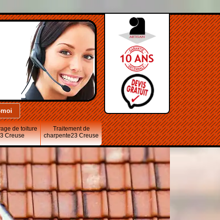
age de toiture
Traitement de
3 Creuse
charpente23 Creuse