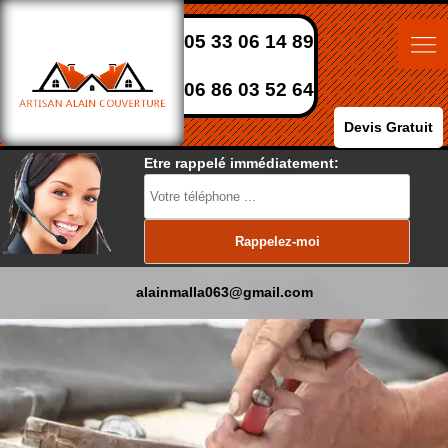
05 33 06 14 89
06 86 03 52 64
Devis Gratuit
Etre rappelé immédiatement:
alainmalla063@gmail.com