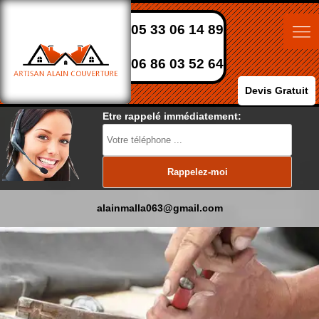
05 33 06 14 89
06 86 03 52 64
Devis Gratuit
Etre rappelé immédiatement:
alainmalla063@gmail.com