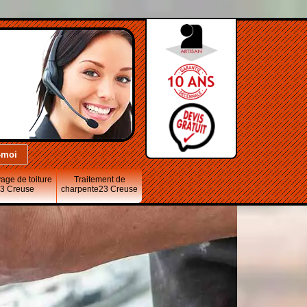
age de toiture
Traitement de
3 Creuse
charpente23 Creuse