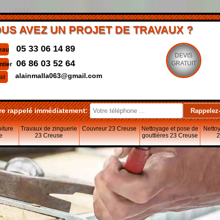
US AVEZ UN PROJET DE TRAVAUX ?
05 33 06 14 89
eau
DEVIS
06 86 03 52 64
GRATUIT
ntier
alainmalla063@gmail.com
il
re rappelé immédiatement:
oiture
Travaux de zinguerie
Couvreur 23 Creuse
Nettoyage et pose de
Nettoy
e
23 Creuse
gouttières 23 Creuse
2