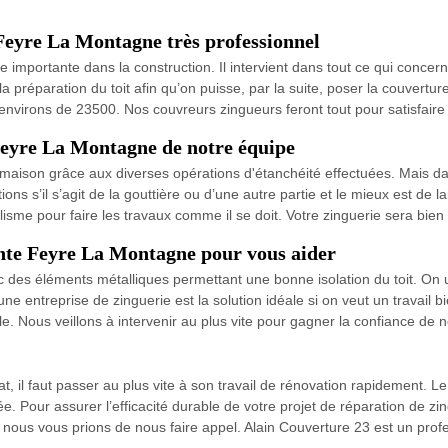
Feyre La Montagne très professionnel
 importante dans la construction. Il intervient dans tout ce qui concerne
a préparation du toit afin qu’on puisse, par la suite, poser la couvertu
environs de 23500. Nos couvreurs zingueurs feront tout pour satisfaire
Feyre La Montagne de notre équipe
 maison grâce aux diverses opérations d'étanchéité effectuées. Mais d
ions s’il s’agit de la gouttière ou d’une autre partie et le mieux est de l
lisme pour faire les travaux comme il se doit. Votre zinguerie sera bien
inte Feyre La Montagne pour vous aider
c des éléments métalliques permettant une bonne isolation du toit. On uti
e entreprise de zinguerie est la solution idéale si on veut un travail 
e. Nous veillons à intervenir au plus vite pour gagner la confiance de n
t, il faut passer au plus vite à son travail de rénovation rapidement. Le 
 Pour assurer l’efficacité durable de votre projet de réparation de zing
, nous vous prions de nous faire appel. Alain Couverture 23 est un prof