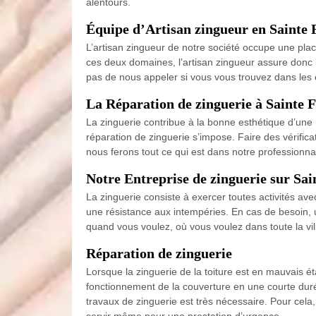
alentours.
Équipe d’Artisan zingueur en Sainte 
L’artisan zingueur de notre société occupe une place
ces deux domaines, l’artisan zingueur assure donc l
pas de nous appeler si vous vous trouvez dans les 
La Réparation de zinguerie à Sainte 
La zinguerie contribue à la bonne esthétique d’une
réparation de zinguerie s’impose. Faire des vérificat
nous ferons tout ce qui est dans notre professionna
Notre Entreprise de zinguerie sur Sa
La zinguerie consiste à exercer toutes activités ave
une résistance aux intempéries. En cas de besoin, un
quand vous voulez, où vous voulez dans toute la vill
Réparation de zinguerie
Lorsque la zinguerie de la toiture est en mauvais éta
fonctionnement de la couverture en une courte durée.
travaux de zinguerie est très nécessaire. Pour cela
servir même pour une prestation d’urgence.