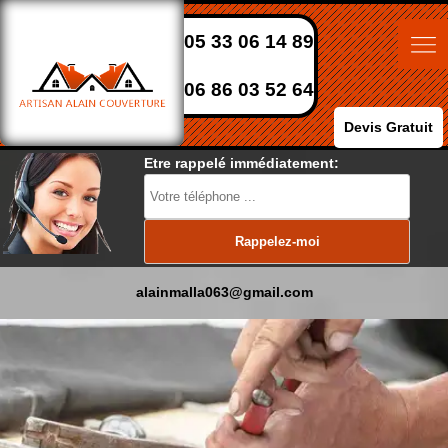
05 33 06 14 89
06 86 03 52 64
Devis Gratuit
Etre rappelé immédiatement:
alainmalla063@gmail.com