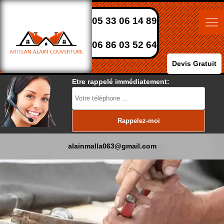
05 33 06 14 89
06 86 03 52 64
Devis Gratuit
Etre rappelé immédiatement:
alainmalla063@gmail.com