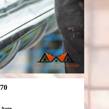
170
n Auge