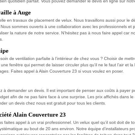
tien quotidien parfait. Vous pouvez demander le devis en ligne sur notr
aille à Auge
nelle en travaux de placement de velux. Nous travaillons aussi pour l
. Nous sommes ouverts à une collaboration avec les professionnels et pa
iser la nature de notre service. N’hésitez pas à nous faire appel car 
s.
uipe
in de ventilation parfaite à l’intérieur de chez vous ? Choisir de mettr
 fenêtre qui permet de laisser circuler plus qu’il ne le faut l’air et la
ages. Faites appel à Alain Couverture 23 si vous voulez en poser.
 à demander un devis. Il est important de penser aux coûts à payer pour
dget afin de ne pas faire face à une surprise. Les prix affichés dans le 
er un devis chez nous est gratuit pour tous les clients.
ciété Alain Couverture 23
vous faites appel à un vrai professionnel. Un velux quel qu’il soit doit d
 systématique au bout de 20 ans environ. Notre équipe d’installateurs 
agressions extérieures rencontrées par les fenêtres de toiture dans tou