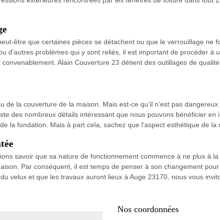
ge
ut-être que certaines pièces se détachent ou que le verrouillage ne fo
 ou d’autres problèmes qui y sont reliés, il est important de procéder à
 et convenablement. Alain Couverture 23 détient des outillages de quali
u de la couverture de la maison. Mais est-ce qu’il n’est pas dangereux 
iste des nombreux détails intéressant que nous pouvons bénéficier en inv
ur de la fondation. Mais à part cela, sachez que l’aspect esthétique de l
atée
ions savoir que sa nature de fonctionnement commence à ne plus à la ha
 maison. Par conséquent, il est temps de penser à son changement pour ap
 du velux et que les travaux auront lieux à Auge 23170, nous vous invi
Nos coordonnées