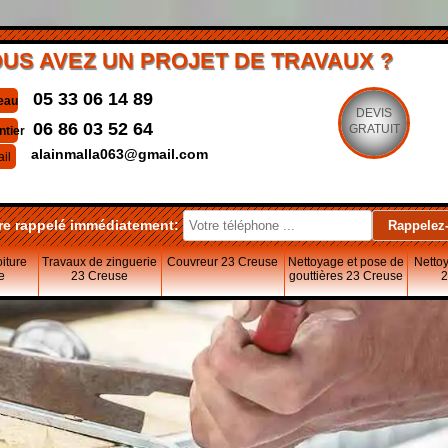
US AVEZ UN PROJET DE TRAVAUX ?
05 33 06 14 89
eau
DEVIS
06 86 03 52 64
GRATUIT
ntier
alainmalla063@gmail.com
il
re rappelé immédiatement:
oiture
Travaux de zinguerie
Couvreur 23 Creuse
Nettoyage et pose de
Nettoy
e
23 Creuse
gouttières 23 Creuse
2