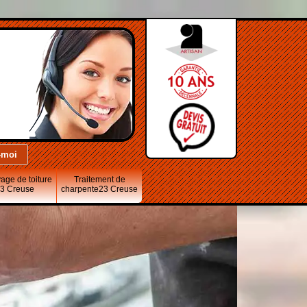
age de toiture
Traitement de
3 Creuse
charpente23 Creuse