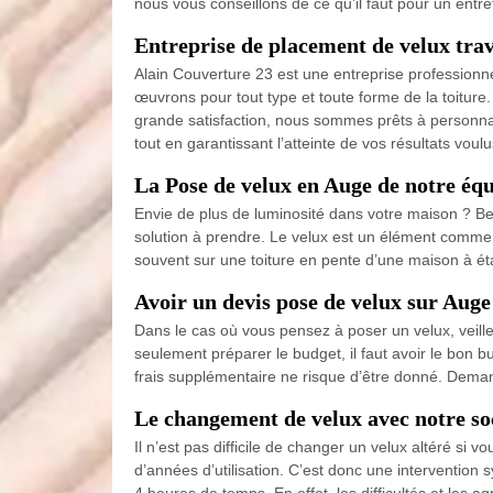
nous vous conseillons de ce qu’il faut pour un entre
Entreprise de placement de velux trav
Alain Couverture 23 est une entreprise profession
œuvrons pour tout type et toute forme de la toiture
grande satisfaction, nous sommes prêts à personnal
tout en garantissant l’atteinte de vos résultats voulu
La Pose de velux en Auge de notre éq
Envie de plus de luminosité dans votre maison ? Beso
solution à prendre. Le velux est un élément comme une
souvent sur une toiture en pente d’une maison à ét
Avoir un devis pose de velux sur Auge
Dans le cas où vous pensez à poser un velux, veillez
seulement préparer le budget, il faut avoir le bon bu
frais supplémentaire ne risque d’être donné. Demand
Le changement de velux avec notre so
Il n’est pas difficile de changer un velux altéré si 
d’années d’utilisation. C’est donc une intervention
4 heures de temps. En effet, les difficultés et les 