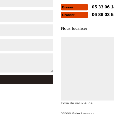
05 33 06 1
Bureau
06 86 03 5
Chantier
Nous localiser
Pose de velux Auge
23000 Saint Laurent