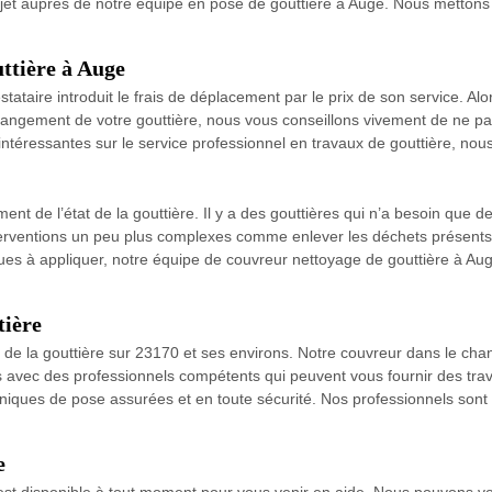
ojet auprès de notre équipe en pose de gouttière à Auge. Nous mettons
uttière à Auge
restataire introduit le frais de déplacement par le prix de son service. A
hangement de votre gouttière, nous vous conseillons vivement de ne pas
intéressantes sur le service professionnel en travaux de gouttière, nous
t de l’état de la gouttière. Il y a des gouttières qui n’a besoin que de
rventions un peu plus complexes comme enlever les déchets présents da
ques à appliquer, notre équipe de couvreur nettoyage de gouttière à A
tière
l de la gouttière sur 23170 et ses environs. Notre couvreur dans le ch
s avec des professionnels compétents qui peuvent vous fournir des tra
echniques de pose assurées et en toute sécurité. Nos professionnels son
e
est disponible à tout moment pour vous venir en aide. Nous pouvons vo