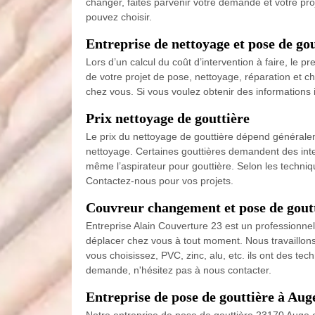
changer, faites parvenir votre demande et votre pr
pouvez choisir.
Entreprise de nettoyage et pose de go
Lors d’un calcul du coût d’intervention à faire, le p
de votre projet de pose, nettoyage, réparation et c
chez vous. Si vous voulez obtenir des informations 
Prix nettoyage de gouttière
Le prix du nettoyage de gouttière dépend généralemen
nettoyage. Certaines gouttières demandent des inte
même l’aspirateur pour gouttière. Selon les techni
Contactez-nous pour vos projets.
Couvreur changement et pose de gout
Entreprise Alain Couverture 23 est un professionne
déplacer chez vous à tout moment. Nous travaillon
vous choisissez, PVC, zinc, alu, etc. ils ont des t
demande, n'hésitez pas à nous contacter.
Entreprise de pose de gouttière à Aug
Notre entreprise de pose de gouttière 23170 Auge 