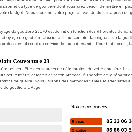
de maison et du type de gouttière dont vous avez besoin de mettre en p
otre budget. Nous étudions, votre projet en vue de définir la pose de g
toyage de gouttière 23170 est définit en fonction des différentes dema
ttoyage de gouttière classique, il faut compter la longueur de la goutti
 professionnels sont au service de toute demande. Pour tout besoin, fai
 Alain Couverture 23
ière peuvent être des sources de détérioration de votre gouttière. Il s’
fauts peuvent être détectés de façon précoce. Au service de la réparatio
ntions de qualité. Nous utilisons des méthodes fiables et adéquates à
e de gouttière à Auge.
Nos coordonnées
05 33 06 1
Bureau
06 86 03 5
Chantier