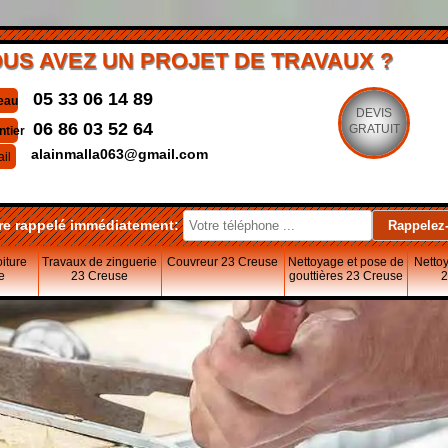
US AVEZ UN PROJET DE TRAVAUX ?
05 33 06 14 89
eau
DEVIS
06 86 03 52 64
GRATUIT
ntier
alainmalla063@gmail.com
il
re rappelé immédiatement:
oiture
Travaux de zinguerie
Couvreur 23 Creuse
Nettoyage et pose de
Nettoy
e
23 Creuse
gouttières 23 Creuse
2