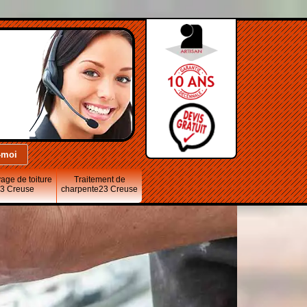
age de toiture
Traitement de
3 Creuse
charpente23 Creuse