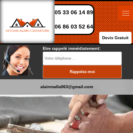
05 33 06 14 89
06 86 03 52 64
Devis Gratuit
Etre rappelé immédiatement:
alainmalla063@gmail.com