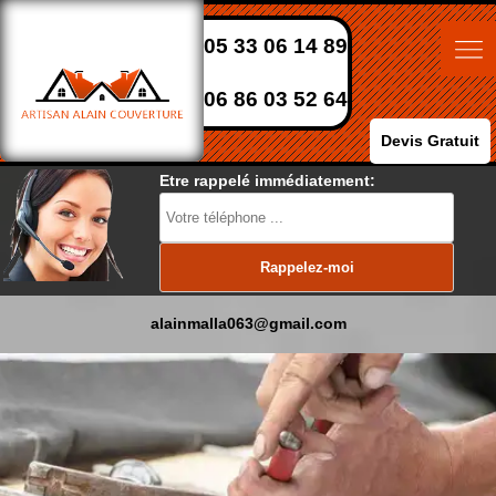
05 33 06 14 89
06 86 03 52 64
Devis Gratuit
Etre rappelé immédiatement:
alainmalla063@gmail.com