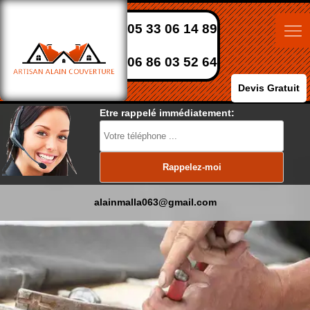
05 33 06 14 89
06 86 03 52 64
Devis Gratuit
Etre rappelé immédiatement:
alainmalla063@gmail.com