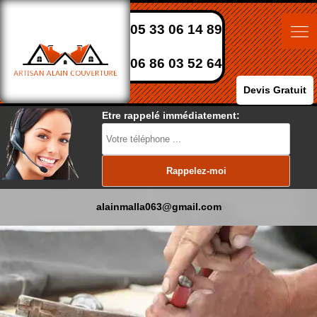
05 33 06 14 89
06 86 03 52 64
Devis Gratuit
Etre rappelé immédiatement:
alainmalla063@gmail.com