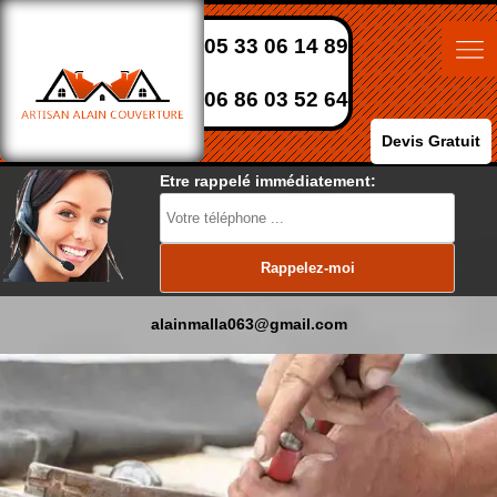
05 33 06 14 89
06 86 03 52 64
Devis Gratuit
Etre rappelé immédiatement:
alainmalla063@gmail.com