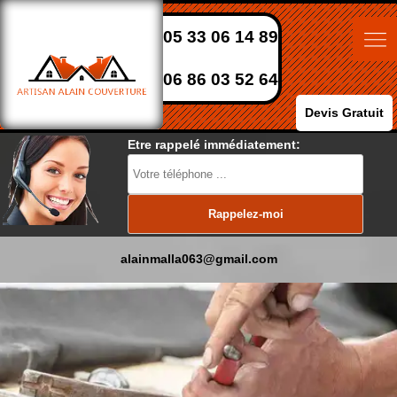
05 33 06 14 89
06 86 03 52 64
Devis Gratuit
Etre rappelé immédiatement:
alainmalla063@gmail.com