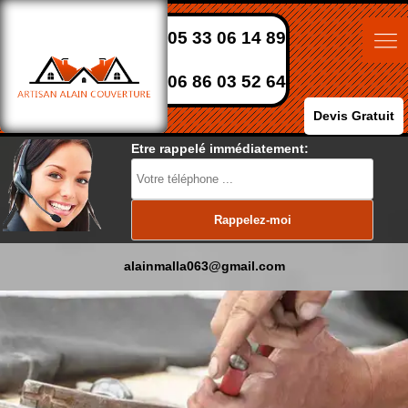
05 33 06 14 89
06 86 03 52 64
Devis Gratuit
Etre rappelé immédiatement:
alainmalla063@gmail.com