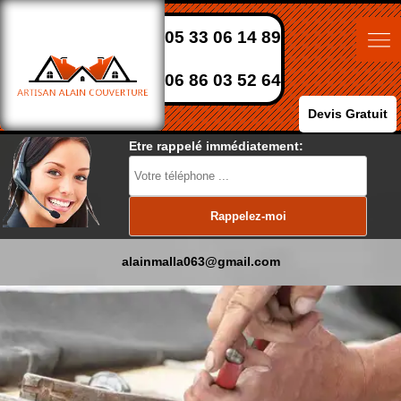
05 33 06 14 89
06 86 03 52 64
Devis Gratuit
Etre rappelé immédiatement:
alainmalla063@gmail.com