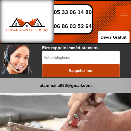
05 33 06 14 89
06 86 03 52 64
Devis Gratuit
Etre rappelé immédiatement:
alainmalla063@gmail.com