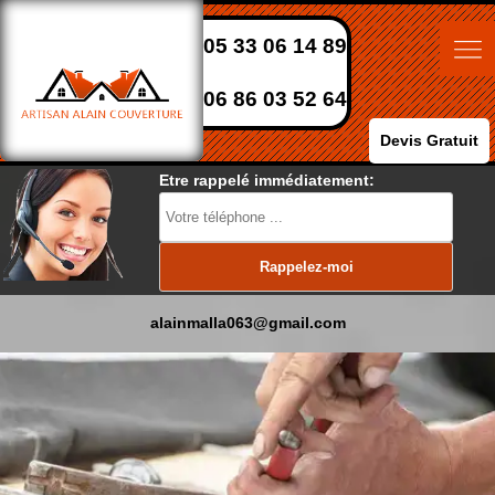
05 33 06 14 89
06 86 03 52 64
Devis Gratuit
Etre rappelé immédiatement:
alainmalla063@gmail.com