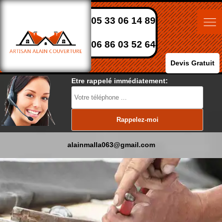
05 33 06 14 89
06 86 03 52 64
Devis Gratuit
Etre rappelé immédiatement:
alainmalla063@gmail.com