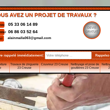
US AVEZ UN PROJET DE TRAVAUX ?
05 33 06 14 89
eau
DEVIS
06 86 03 52 64
GRATUIT
ntier
alainmalla063@gmail.com
il
re rappelé immédiatement:
oiture
Travaux de zinguerie
Couvreur 23 Creuse
Nettoyage et pose de
Nettoy
e
23 Creuse
gouttières 23 Creuse
2