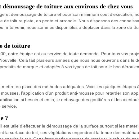
et démoussage de toiture aux environs de chez vous
yage et démoussage de toiture et pour son minimum coût d’exécution, no
pe de toiture plate, en pente et arrondie. Nous disposons des connaiss
Pour intervenir, nous sommes disponibles à déplacer dans la zone de B
e de toiture
00, notre équipe est au service de toute demande. Pour tous vos projet
ouvelle. Cela fait plusieurs années que nous nous œuvrons dans le dom
produits de marque et adaptés à vos types de toit pour le bon déroulem
 de mettre en place des méthodes adéquates. Voici les quelques étapes à
 mousses, l’application d’un produit anti-mousse pour retarder son appar
abilisation si besoin et enfin, le nettoyage des gouttières et les alent
 service.
le ?
 il est utile d’effectuer le démoussage de la surface surtout si les maté
nt la surface du toit, ces végétations engendrent la tenue des matéria
er ensuite le toit. Cette intervention permet de protéger le toit et de ga