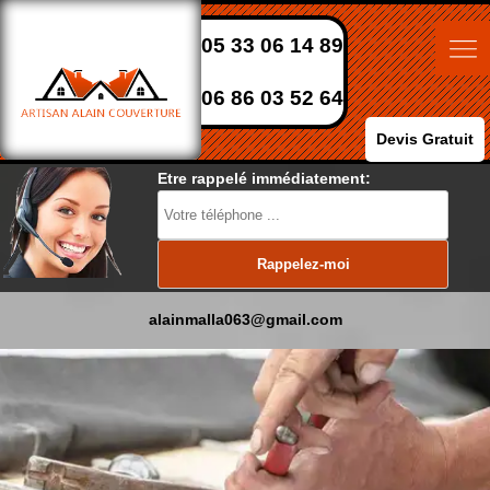
05 33 06 14 89
06 86 03 52 64
Devis Gratuit
Etre rappelé immédiatement:
alainmalla063@gmail.com