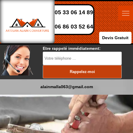
05 33 06 14 89
06 86 03 52 64
Devis Gratuit
Etre rappelé immédiatement:
alainmalla063@gmail.com