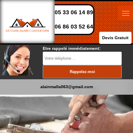
05 33 06 14 89
06 86 03 52 64
Devis Gratuit
Etre rappelé immédiatement:
alainmalla063@gmail.com