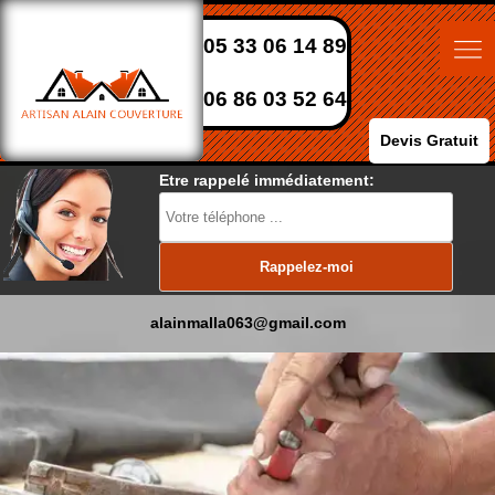
05 33 06 14 89
06 86 03 52 64
Devis Gratuit
Etre rappelé immédiatement:
alainmalla063@gmail.com