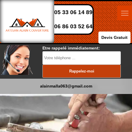
05 33 06 14 89
06 86 03 52 64
Devis Gratuit
Etre rappelé immédiatement:
alainmalla063@gmail.com