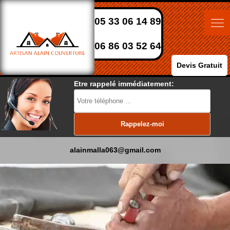
05 33 06 14 89
06 86 03 52 64
Devis Gratuit
Etre rappelé immédiatement:
alainmalla063@gmail.com