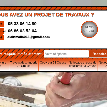
US AVEZ UN PROJET DE TRAVAUX ?
05 33 06 14 89
eau
DEVIS
06 86 03 52 64
GRATUIT
ntier
alainmalla063@gmail.com
il
re rappelé immédiatement:
oiture
Travaux de zinguerie
Couvreur 23 Creuse
Nettoyage et pose de
Nettoy
e
23 Creuse
gouttières 23 Creuse
2