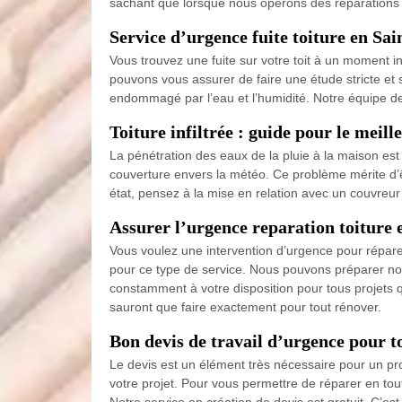
sachant que lorsque nous opérons des réparations de 
Service d’urgence fuite toiture en Sa
Vous trouvez une fuite sur votre toit à un moment i
pouvons vous assurer de faire une étude stricte et 
endommagé par l’eau et l’humidité. Notre équipe de
Toiture infiltrée : guide pour le meil
La pénétration des eaux de la pluie à la maison est u
couverture envers la météo. Ce problème mérite d’
état, pensez à la mise en relation avec un couvreu
Assurer l’urgence reparation toiture 
Vous voulez une intervention d’urgence pour réparer
pour ce type de service. Nous pouvons préparer no
constamment à votre disposition pour tous projets 
sauront que faire exactement pour tout rénover.
Bon devis de travail d’urgence pour to
Le devis est un élément très nécessaire pour un proj
votre projet. Pour vous permettre de réparer en tou
Notre service en création de devis est gratuit. C’