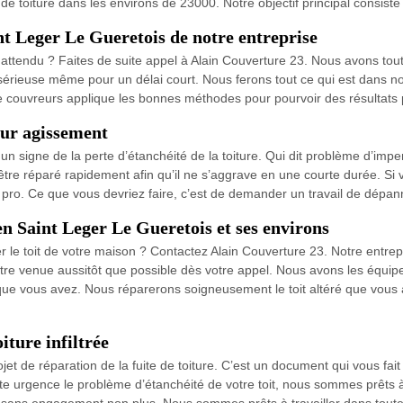
toiture dans les environs de 23000. Notre objectif principal consiste à 
int Leger Le Gueretois de notre entreprise
nattendu ? Faites de suite appel à Alain Couverture 23. Nous avons tout
sérieuse même pour un délai court. Nous ferons tout ce qui est dans not
 couvreurs applique les bonnes méthodes pour pourvoir des résultats 
leur agissement
n signe de la perte d’étanchéité de la toiture. Qui dit problème d’imper
être réparé rapidement afin qu’il ne s’aggrave en une courte durée. S
r pro. Ce que vous devriez faire, c’est de demander un travail de dépa
en Saint Leger Le Gueretois et ses environs
 le toit de votre maison ? Contactez Alain Couverture 23. Notre entrepri
tre venue aussitôt que possible dès votre appel. Nous avons les équi
que vous avez. Nous réparerons soigneusement le toit altéré que vous 
iture infiltrée
et de réparation de la fuite de toiture. C’est un document qui vous fait
te urgence le problème d’étanchéité de votre toit, nous sommes prêts à 
est sans engagement non plus. Nous sommes prêts à travailler dans tout