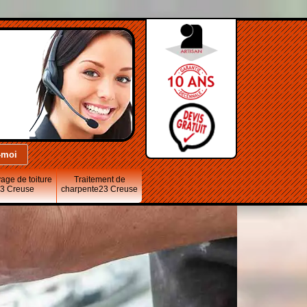
age de toiture
Traitement de
3 Creuse
charpente23 Creuse