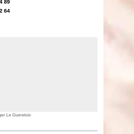
4 89
2 64
eger Le Gueretois