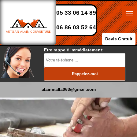
05 33 06 14 89
06 86 03 52 64
Devis Gratuit
Etre rappelé immédiatement:
alainmalla063@gmail.com