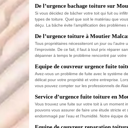
De l’urgence bachage toiture sur Mou
Si vous décidez de bâcher votre toit qui fuit ou inf
types de toiture. Quel que soit le matériau que vou
déçu. La bâche évite l’amplification des problèmes d
De l’urgence toiture à Moutier Malcar
Tous propriétaires nécessiteront un jour ou l’autre 
l’improviste. De ce fait, il faut à tout prix réparer 
dépanner à temps le problème rencontré par votre t
Equipe de couvreur urgence fuite toit
Avez-vous un problème de fuite avec le système de 
délicat pour votre propriété et votre entreprise. L
vous pouvez compter sur les professionnels de Alain
Service d’urgence fuite toiture en Mo
Vous trouvez une fuite sur votre toit à un moment i
pouvons vous assurer de faire une étude stricte et 
endommagé par l’eau et l’humidité. Notre équipe de
Equipe de couvreur reparation toitu