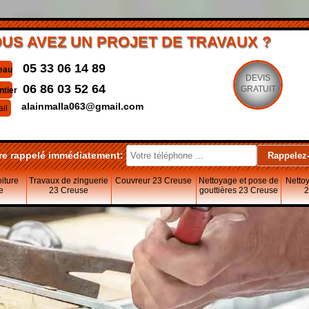
US AVEZ UN PROJET DE TRAVAUX ?
05 33 06 14 89
eau
DEVIS
06 86 03 52 64
GRATUIT
ntier
alainmalla063@gmail.com
il
re rappelé immédiatement:
oiture
Travaux de zinguerie
Couvreur 23 Creuse
Nettoyage et pose de
Nettoy
e
23 Creuse
gouttières 23 Creuse
2