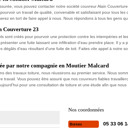
 assurée, vous pouvez contacter notre société couvreur Alain Couvertur
à pourvoir un travail de qualité, convenable et satisfaisant pour tous le
e serez en tort de faire appel à nous. Nous répondons à tous les gens q
in Couverture 23
 sont créés pour pourvoir une protection contre les intempéries et les 
 présenter une fuite laissant une infiltration d’eau prendre place. Il y a
 dégâts d'eau résultant d'une fuite de toit. Faites vite appel à notre so
surée par notre compagnie en Moutier Malcard
ons des travaux toiture, nous réussirons au premier service. Nous somm
tre travail. Vous pouvez être assuré que nos couvreurs fiables travaille
aujourd'hui pour une consultation de toiture et une étude afin que nou
Nos coordonnées
05 33 06 1
Bureau