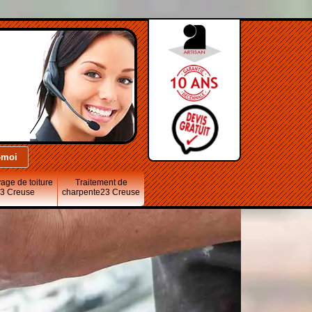
age de toiture
Traitement de
3 Creuse
charpente23 Creuse