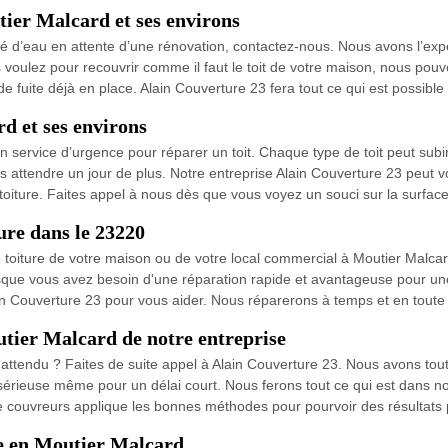
tier Malcard et ses environs
iltré d’eau en attente d’une rénovation, contactez-nous. Nous avons l’e
s voulez pour recouvrir comme il faut le toit de votre maison, nous pouv
e fuite déjà en place. Alain Couverture 23 fera tout ce qui est possible
d et ses environs
un service d’urgence pour réparer un toit. Chaque type de toit peut subi
sans attendre un jour de plus. Notre entreprise Alain Couverture 23 peut v
oiture. Faites appel à nous dès que vous voyez un souci sur la surface
ure dans le 23220
toiture de votre maison ou de votre local commercial à Moutier Malcar
orsque vous avez besoin d'une réparation rapide et avantageuse pour une
 Couverture 23 pour vous aider. Nous réparerons à temps et en toute rap
utier Malcard de notre entreprise
nattendu ? Faites de suite appel à Alain Couverture 23. Nous avons tout
sérieuse même pour un délai court. Nous ferons tout ce qui est dans not
 couvreurs applique les bonnes méthodes pour pourvoir des résultats 
re en Moutier Malcard