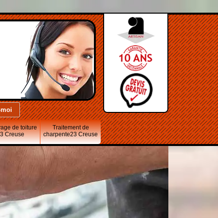
age de toiture
Traitement de
3 Creuse
charpente23 Creuse