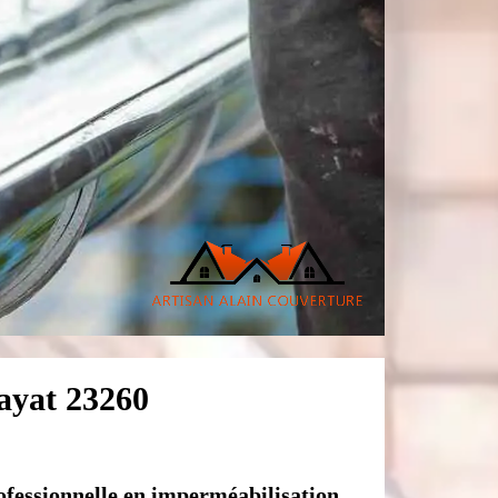
layat 23260
ofessionnelle en imperméabilisation