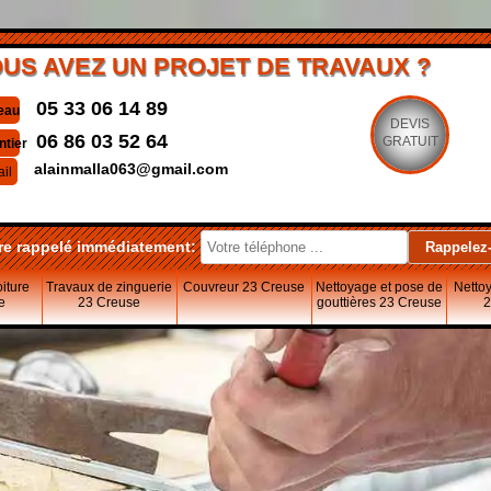
US AVEZ UN PROJET DE TRAVAUX ?
05 33 06 14 89
eau
DEVIS
06 86 03 52 64
GRATUIT
ntier
alainmalla063@gmail.com
il
re rappelé immédiatement:
oiture
Travaux de zinguerie
Couvreur 23 Creuse
Nettoyage et pose de
Nettoy
e
23 Creuse
gouttières 23 Creuse
2