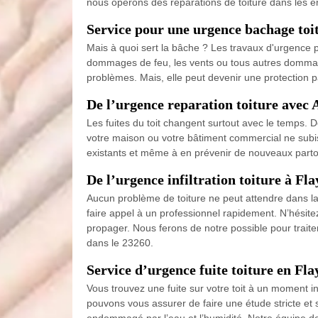
nous opérons des réparations de toiture dans les envi
Service pour une urgence bachage toi
Mais à quoi sert la bâche ? Les travaux d'urgence po
dommages de feu, les vents ou tous autres dommage
problèmes. Mais, elle peut devenir une protection p
De l’urgence reparation toiture avec 
Les fuites du toit changent surtout avec le temps. 
votre maison ou votre bâtiment commercial ne subi
existants et même à en prévenir de nouveaux partout
De l’urgence infiltration toiture à Fla
Aucun problème de toiture ne peut attendre dans la
faire appel à un professionnel rapidement. N’hésite
propager. Nous ferons de notre possible pour trait
dans le 23260.
Service d’urgence fuite toiture en Fla
Vous trouvez une fuite sur votre toit à un moment i
pouvons vous assurer de faire une étude stricte et 
endommagé par l’eau et l’humidité. Notre équipe de