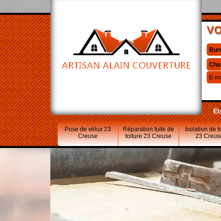
VO
Bur
Cha
E-ma
Et
Pose de vélux 23
Réparation fuite de
Isolation de t
Creuse
toiture 23 Creuse
23 Creus