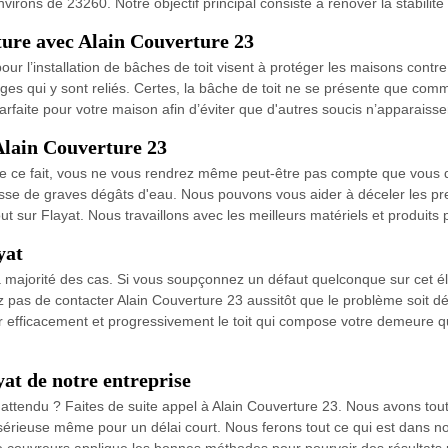
rons de 23260. Notre objectif principal consiste à rénover la stabilité d
ture avec Alain Couverture 23
ur l’installation de bâches de toit visent à protéger les maisons contre
s qui y sont reliés. Certes, la bâche de toit ne se présente que comm
arfaite pour votre maison afin d’éviter que d'autres soucis n’apparaisse
Alain Couverture 23
De ce fait, vous ne vous rendrez même peut-être pas compte que vous de
sse de graves dégâts d'eau. Nous pouvons vous aider à déceler les pr
 sur Flayat. Nous travaillons avec les meilleurs matériels et produits 
yat
 majorité des cas. Si vous soupçonnez un défaut quelconque sur cet é
z pas de contacter Alain Couverture 23 aussitôt que le problème soit dé
er efficacement et progressivement le toit qui compose votre demeure q
yat de notre entreprise
nattendu ? Faites de suite appel à Alain Couverture 23. Nous avons tout
sérieuse même pour un délai court. Nous ferons tout ce qui est dans not
 couvreurs applique les bonnes méthodes pour pourvoir des résultats 