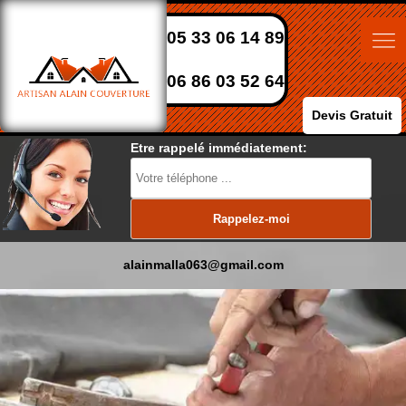
05 33 06 14 89
06 86 03 52 64
Devis Gratuit
Etre rappelé immédiatement:
alainmalla063@gmail.com