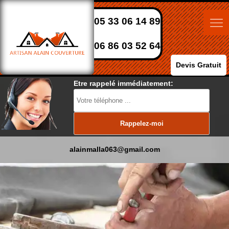
05 33 06 14 89
06 86 03 52 64
Devis Gratuit
Etre rappelé immédiatement:
alainmalla063@gmail.com