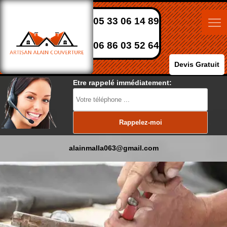
05 33 06 14 89
06 86 03 52 64
Devis Gratuit
Etre rappelé immédiatement:
alainmalla063@gmail.com