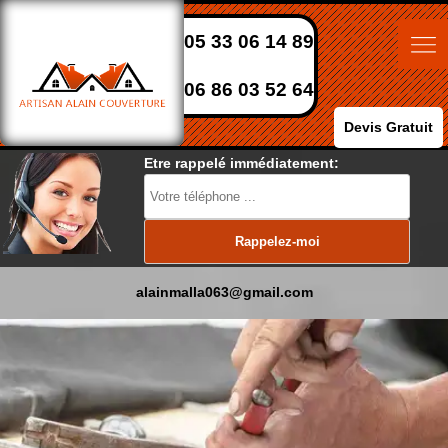
05 33 06 14 89
06 86 03 52 64
Devis Gratuit
Etre rappelé immédiatement:
alainmalla063@gmail.com