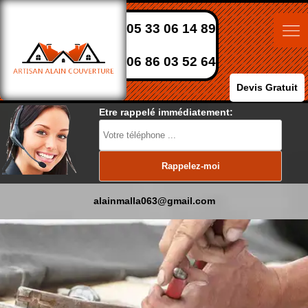
05 33 06 14 89
06 86 03 52 64
Devis Gratuit
Etre rappelé immédiatement:
alainmalla063@gmail.com