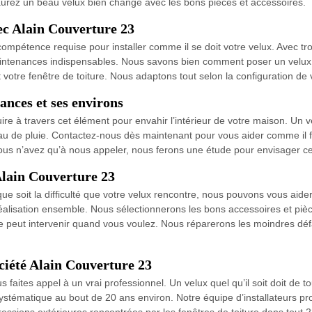
aurez un beau velux bien changé avec les bons pièces et accessoires.
vec Alain Couverture 23
pétence requise pour installer comme il se doit votre velux. Avec troi
s maintenances indispensables. Nous savons bien comment poser un velux
t votre fenêtre de toiture. Nous adaptons tout selon la configuration d
ances et ses environs
oduire à travers cet élément pour envahir l’intérieur de votre maison. 
’eau de pluie. Contactez-nous dès maintenant pour vous aider comme il fa
us n’avez qu’à nous appeler, nous ferons une étude pour envisager ce qu
Alain Couverture 23
e soit la difficulté que votre velux rencontre, nous pouvons vous aide
réalisation ensemble. Nous sélectionnerons les bons accessoires et piè
pe peut intervenir quand vous voulez. Nous réparerons les moindres déf
ciété Alain Couverture 23
vous faites appel à un vrai professionnel. Un velux quel qu’il soit doit d
 systématique au bout de 20 ans environ. Notre équipe d’installateurs 
agressions extérieures rencontrées par les fenêtres de toiture dans tou