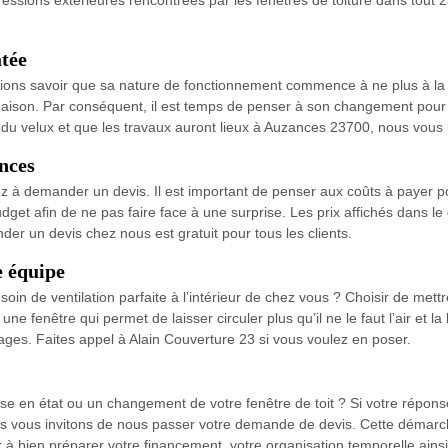
atée
ions savoir que sa nature de fonctionnement commence à ne plus à la ha
 maison. Par conséquent, il est temps de penser à son changement pour ap
 du velux et que les travaux auront lieux à Auzances 23700, nous vous 
nces
 à demander un devis. Il est important de penser aux coûts à payer pour
dget afin de ne pas faire face à une surprise. Les prix affichés dans le 
er un devis chez nous est gratuit pour tous les clients.
e équipe
in de ventilation parfaite à l’intérieur de chez vous ? Choisir de mettr
 fenêtre qui permet de laisser circuler plus qu’il ne le faut l’air et la
ages. Faites appel à Alain Couverture 23 si vous voulez en poser.
e en état ou un changement de votre fenêtre de toit ? Si votre réponse 
s vous invitons de nous passer votre demande de devis. Cette démarche e
 à bien préparer votre financement, votre organisation temporelle ainsi