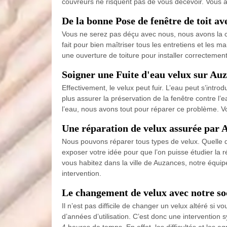
couvreurs ne risquent pas de vous décevoir. Vous 
De la bonne Pose de fenêtre de toit a
Vous ne serez pas déçu avec nous, nous avons la com
fait pour bien maîtriser tous les entretiens et le
une ouverture de toiture pour installer correctemen
Soigner une Fuite d'eau velux sur Auz
Effectivement, le velux peut fuir. L’eau peut s’intr
plus assurer la préservation de la fenêtre contre l
l’eau, nous avons tout pour réparer ce problème. Vo
Une réparation de velux assurée par 
Nous pouvons réparer tous types de velux. Quelle qu
exposer votre idée pour que l’on puisse étudier la 
vous habitez dans la ville de Auzances, notre équi
intervention.
Le changement de velux avec notre so
Il n’est pas difficile de changer un velux altéré si 
d’années d’utilisation. C’est donc une intervention
4 heures de temps. En effet, les difficultés et les 