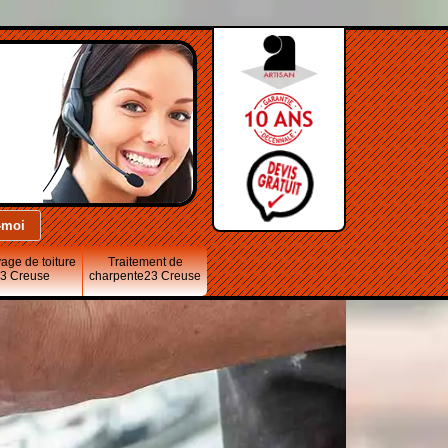
age de toiture
Traitement de
3 Creuse
charpente23 Creuse