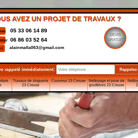
US AVEZ UN PROJET DE TRAVAUX ?
05 33 06 14 89
eau
DEVIS
06 86 03 52 64
GRATUIT
ntier
alainmalla063@gmail.com
il
re rappelé immédiatement:
oiture
Travaux de zinguerie
Couvreur 23 Creuse
Nettoyage et pose de
Nettoy
e
23 Creuse
gouttières 23 Creuse
2