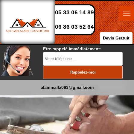
05 33 06 14 89
06 86 03 52 64
Devis Gratuit
Etre rappelé immédiatement:
alainmalla063@gmail.com