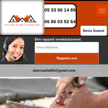
05 33 06 14 89
06 86 03 52 64
Devis Gratuit
Etre rappelé immédiatement:
alainmalla063@gmail.com