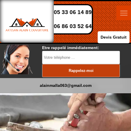
05 33 06 14 89
06 86 03 52 64
Devis Gratuit
Etre rappelé immédiatement:
alainmalla063@gmail.com