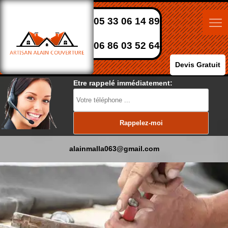
05 33 06 14 89
06 86 03 52 64
Devis Gratuit
Etre rappelé immédiatement:
alainmalla063@gmail.com