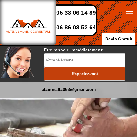
05 33 06 14 89
06 86 03 52 64
Devis Gratuit
Etre rappelé immédiatement:
alainmalla063@gmail.com