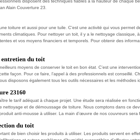
fessionnels disposent des techniques fiables à la hauteur de chaque be
san Alain Couverture 23.
une toiture et aussi pour une tuile. C’est une activité qui vous permet d
ents climatiques. Pour nettoyer un toit, il y a le nettoyage classique, 
attentes et vos moyens financiers et temporels. Pour obtenir des inform
entretien du toit
illeurs moyens de conserver le toit en bon état. C’est une intervention 
e cette façon. Pour ce faire, l’appel à des professionnels est conseillé.
 Nous disposons également tous les outils nécessaires et les méthodes 
ture 23160
tre le tarif adéquat à chaque projet. Une étude sera réalisée en fonctio
 nettoyage et de démoussage de toiture. Nous comptons dans ce devis la 
 produit anti-mousse à utiliser. La main d’œuvre de nos couvreurs sera 
ction du toit
rtant de bien choisir les produits à utiliser. Les produits servent en eff
infiltrations et autres problèmes d’humidité susceptibles d’affecter votr