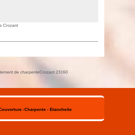
e Crozant
itement de charpenteCrozant 23160
Couverture -Charpente - Etancheite