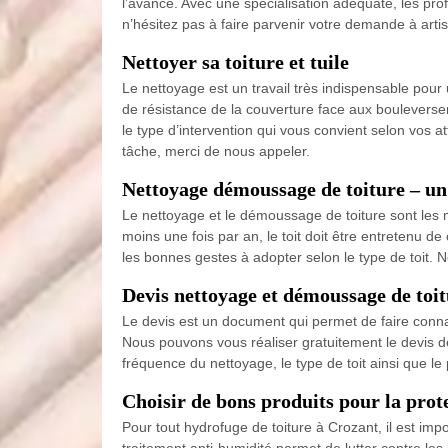
l’avance. Avec une spécialisation adéquate, les pro
n’hésitez pas à faire parvenir votre demande à arti
Nettoyer sa toiture et tuile
Le nettoyage est un travail très indispensable pour 
de résistance de la couverture face aux bouleversem
le type d’intervention qui vous convient selon vos 
tâche, merci de nous appeler.
Nettoyage démoussage de toiture – un 
Le nettoyage et le démoussage de toiture sont les me
moins une fois par an, le toit doit être entretenu d
les bonnes gestes à adopter selon le type de toit.
Devis nettoyage et démoussage de toi
Le devis est un document qui permet de faire connaî
Nous pouvons vous réaliser gratuitement le devis de
fréquence du nettoyage, le type de toit ainsi que le
Choisir de bons produits pour la prote
Pour tout hydrofuge de toiture à Crozant, il est impo
traitement anti-humidité permet de lutter contre les 