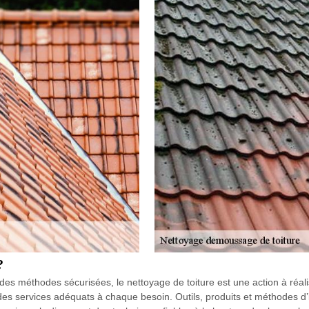
?
s méthodes sécurisées, le nettoyage de toiture est une action à réalis
es services adéquats à chaque besoin. Outils, produits et méthodes d’i