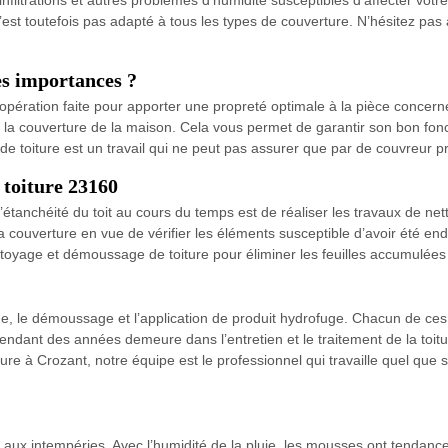
n’est toutefois pas adapté à tous les types de couverture. N’hésitez pas 
es importances ?
ération faite pour apporter une propreté optimale à la pièce concerné
la couverture de la maison. Cela vous permet de garantir son bon fonc
 de toiture est un travail qui ne peut pas assurer que par de couvreur p
 toiture 23160
’étanchéité du toit au cours du temps est de réaliser les travaux de net
la couverture en vue de vérifier les éléments susceptible d’avoir été en
yage et démoussage de toiture pour éliminer les feuilles accumulées su
age, le démoussage et l’application de produit hydrofuge. Chacun de ces
 pendant des années demeure dans l’entretien et le traitement de la toitu
iture à Crozant, notre équipe est le professionnel qui travaille quel que s
e aux intempéries. Avec l’humidité de la pluie, les mousses ont tendanc