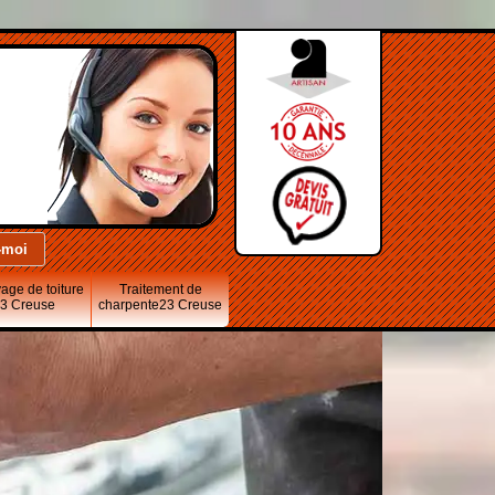
age de toiture
Traitement de
3 Creuse
charpente23 Creuse