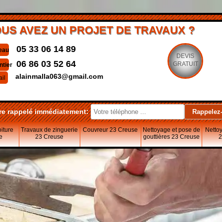
US AVEZ UN PROJET DE TRAVAUX ?
05 33 06 14 89
eau
DEVIS
06 86 03 52 64
GRATUIT
ntier
alainmalla063@gmail.com
il
re rappelé immédiatement:
oiture
Travaux de zinguerie
Couvreur 23 Creuse
Nettoyage et pose de
Nettoy
e
23 Creuse
gouttières 23 Creuse
2