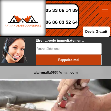
05 33 06 14 89
06 86 03 52 64
Devis Gratuit
Etre rappelé immédiatement:
alainmalla063@gmail.com