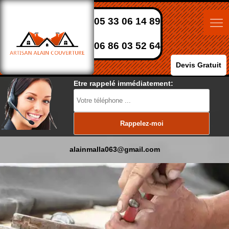
05 33 06 14 89
06 86 03 52 64
Devis Gratuit
Etre rappelé immédiatement:
alainmalla063@gmail.com