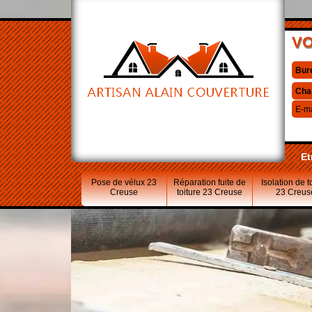
VO
Bur
Cha
E-ma
Et
Pose de vélux 23
Réparation fuite de
Isolation de t
Creuse
toiture 23 Creuse
23 Creus