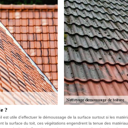
le ?
 il est utile d’effectuer le démoussage de la surface surtout si les maté
nt la surface du toit, ces végétations engendrent la tenue des matéria