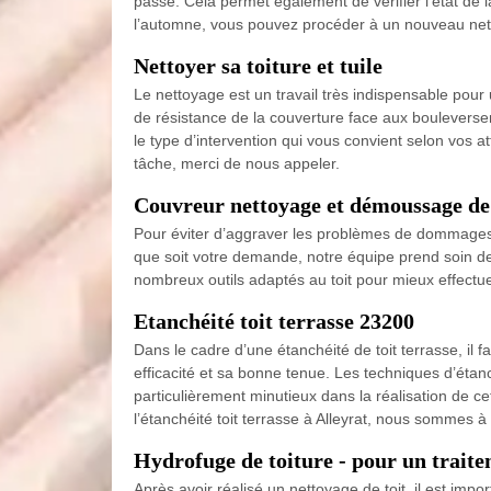
passé. Cela permet également de vérifier l’état de 
l’automne, vous pouvez procéder à un nouveau netto
Nettoyer sa toiture et tuile
Le nettoyage est un travail très indispensable pour 
de résistance de la couverture face aux bouleversem
le type d’intervention qui vous convient selon vos 
tâche, merci de nous appeler.
Couvreur nettoyage et démoussage de 
Pour éviter d’aggraver les problèmes de dommages o
que soit votre demande, notre équipe prend soin de v
nombreux outils adaptés au toit pour mieux effectue
Etanchéité toit terrasse 23200
Dans le cadre d’une étanchéité de toit terrasse, il 
efficacité et sa bonne tenue. Les techniques d’étanch
particulièrement minutieux dans la réalisation de c
l’étanchéité toit terrasse à Alleyrat, nous sommes à 
Hydrofuge de toiture - pour un traite
Après avoir réalisé un nettoyage de toit, il est impo