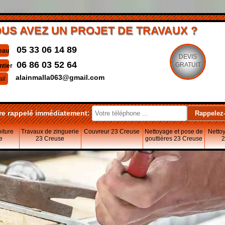
US AVEZ UN PROJET DE TRAVAUX ?
05 33 06 14 89
eau
DEVIS
06 86 03 52 64
GRATUIT
ntier
alainmalla063@gmail.com
il
re rappelé immédiatement:
oiture
Travaux de zinguerie
Couvreur 23 Creuse
Nettoyage et pose de
Nettoy
e
23 Creuse
gouttières 23 Creuse
2