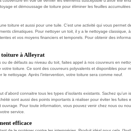
la couverture en vue de vérifier les éléments susceptible d’avoir été en
yage et démoussage de toiture pour éliminer les feuilles accumulées su
une toiture et aussi pour une tuile. C’est une activité qui vous permet d
ents climatiques. Pour nettoyer un toit, il y a le nettoyage classique, 
attentes et vos moyens financiers et temporels. Pour obtenir des inform
toiture à Alleyrat
u de défauts au niveau du toit, faites appel à nos couvreurs en netto
otre toiture. Ce sont des couvreurs polyvalents et disponibles pour met
r le nettoyage. Après l’intervention, votre toiture sera comme neuf.
faut d’abord connaitre tous les types d’isolants existants. Sachez qu’un 
éité sont aussi des points importants à réaliser pour éviter les fuites e
et ouvrage. Pour toute information, vous pouvez venir chez nous ou nou
votre service.
ment efficace
rtant de le protéger contre les intempéries. Produit idéal pour cela, l’hyd