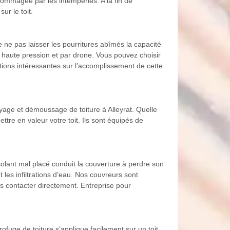
dommagée par les intempéries. A la fin de
r le toit.
e ne pas laisser les pourritures abîmés la capacité
à haute pression et par drone. Vous pouvez choisir
ations intéressantes sur l’accomplissement de cette
yage et démoussage de toiture à Alleyrat. Quelle
tre en valeur votre toit. Ils sont équipés de
isolant mal placé conduit la couverture à perdre son
t les infiltrations d’eau. Nos couvreurs sont
s contacter directement. Entreprise pour
rofuge de toiture s’applique facilement sur un toit