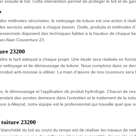
er ensuite le toit. Cette intervention permet de protéger le toit et de ga
?
s méthodes sécurisées, le nettoyage de toiture est une action à réalis
es services adéquats à chaque besoin. Outils, produits et méthodes d’i
fessionnels disposent des techniques fiables à la hauteur de chaque be
san Alain Couverture 23.
ture 23200
tre le tarif adéquat à chaque projet. Une étude sera réalisée en fonctio
 nettoyage et de démoussage de toiture. Nous comptons dans ce devis la 
 produit anti-mousse à utiliser. La main d’œuvre de nos couvreurs sera 
age, le démoussage et l’application de produit hydrofuge. Chacun de ces
 pendant des années demeure dans l’entretien et le traitement de la toitu
ture à Alleyrat, notre équipe est le professionnel qui travaille quel que s
 toiture 23200
’étanchéité du toit au cours du temps est de réaliser les travaux de net