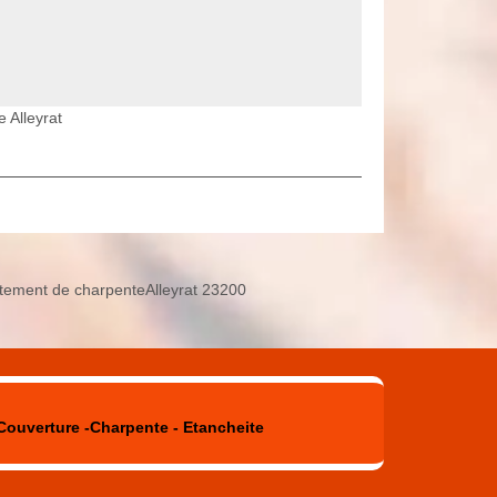
 Alleyrat
itement de charpenteAlleyrat 23200
Couverture -Charpente - Etancheite