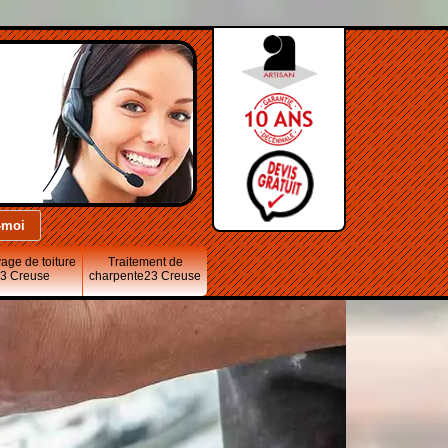
age de toiture
Traitement de
3 Creuse
charpente23 Creuse