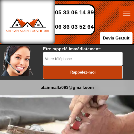
05 33 06 14 89
06 86 03 52 64
Devis Gratuit
Etre rappelé immédiatement:
alainmalla063@gmail.com