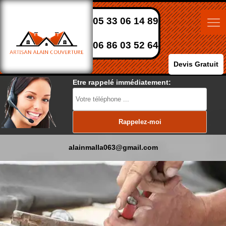
05 33 06 14 89
06 86 03 52 64
Devis Gratuit
Etre rappelé immédiatement:
alainmalla063@gmail.com